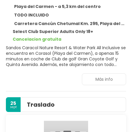
Playa del Carmen - a 5,3 km del centro
TODO INCLUIDO
Carretera Cancún Chetumal Km. 295, Playa del Carmen 77710
Select Club Superior Adults Only 18+
Cancelacion gratuita
Sandos Caracol Nature Resort & Water Park All Inclusive se
encuentra en Corasol (Playa del Carmen), a apenas 15
minutos en coche de Club de golf Gran Coyote Golf y
Quinta Avenida. Además, este alojamiento con todo
incluido se encuentra a 9,8 km de Centro comercial
Quinta Alegría y a 10,1 km de Plaza central.
Más info
Para un relax sin igual, nada como una visita al spa, que
ofrece masajes, tratamientos corporales y tratamientos
faciales. La diversión está asegurada en este alojamiento,
25
Traslado
que ofrece 2 piscinas al aire libre, 5 bañeras de
sept
hidromasaje y un parque acuático de acceso gratuito.
Encontrarás también conexión a Internet wifi gratis,
servicios de conserjería y una tienda de recuerdos.
Te sentirás como en tu propia casa en cualquiera de las