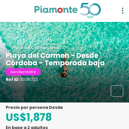
Playa del Carmen, México
Playa del Carmen - Desde
Córdoba - Temporada baja
Aeroterrestre
Ref ID:
10019723
precio por persona Desde
US$1,878
En base a 2 adultos