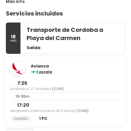
Más info
Servicios incluidos
Transporte de Cordoba a
18
Playa del Carmen
sept
Salida
Avianca
1 escala
7:25
Ambrosio L V Taravella
(COR)
11h 55m
17:20
Aeropuerto Internacional de Cancún
(CUN)
1 PC
CLASSIC