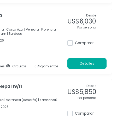
0
Desde
US$6,030
Por persona
na |
Costa Azul |
Venecia |
Florencia |
dam |
Burdeos
026
Comparar
Detalles
hes
1 Circuitos
10 Alojamientos
Nepal 19/11
Desde
US$5,850
Por persona
ra |
Varanasi (Benarés) |
Katmandú
 2026
Comparar