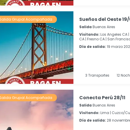
Sueños del Oeste 19
Salida Grupal Acompañada
Salida
Buenos Aires
Visitando:
Los Angeles CA |
CA |
Fresno CA |
San Francisc
Día de salida:
19 marzo 20
3
Transportes
12
Noch
Conecta Perú 28/11
Salida Grupal Acompañada
Salida
Buenos Aires
Visitando:
Lima |
Cuzco/Cu
Día de salida:
28 noviembr