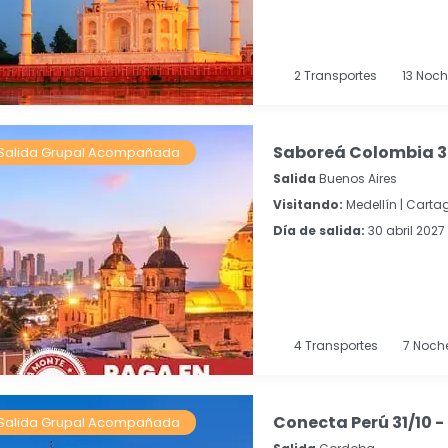
2
Transportes
13
Noch
Saboreá Colombia 
Salida Grupal Acompañada
Salida
Buenos Aires
Visitando:
Medellín |
Cartag
Día de salida:
30 abril 2027
4
Transportes
7
Noch
Conecta Perú 31/10 
Salida Grupal Acompañada