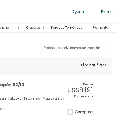
Ayuda
Entrar
entina
Cruceros
Parques Temáticos
Piamonte
Nuestra selección
Ordenado por
Eliminar filtros
Japón 02/10
Desde
US$8,191
Por persona
san |
Fukuoka |
Hiroshima |
Matsuyama |
026
Comparar