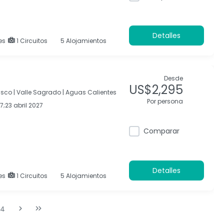
Detalles
es
1 Circuitos
5 Alojamientos
Desde
US$2,295
sco |
Valle Sagrado |
Aguas Calientes
Por persona
;23 abril 2027
Comparar
Detalles
es
1 Circuitos
5 Alojamientos
4