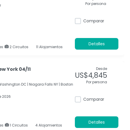
Por persona
7
Comparar
Detalles
es
2 Circuitos
11 Alojamientos
ew York 04/11
Desde
US$4,845
Por persona
Washington DC |
Niagara Falls NY |
Boston
e 2026
Comparar
Detalles
es
1 Circuitos
4 Alojamientos