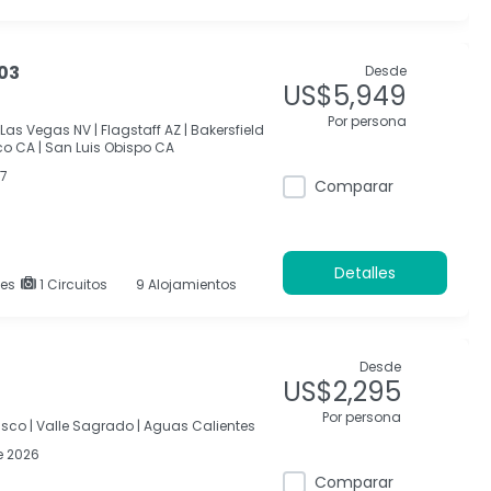
/03
Desde
US$5,949
Por persona
Las Vegas NV |
Flagstaff AZ |
Bakersfield
o CA |
San Luis Obispo CA
27
Comparar
Detalles
es
1 Circuitos
9 Alojamientos
Desde
US$2,295
Por persona
sco |
Valle Sagrado |
Aguas Calientes
e 2026
Comparar