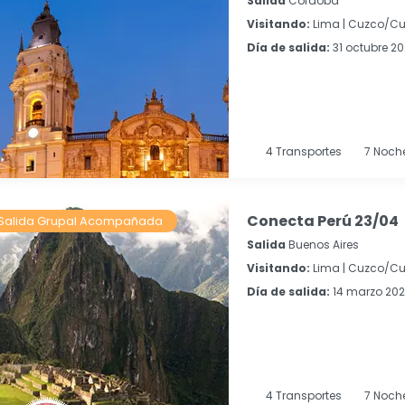
Salida
Cordoba
Visitando:
Lima |
Cuzco/Cu
Día de salida:
31 octubre 2
4
Transportes
7
Noch
Conecta Perú 23/04
Salida Grupal Acompañada
Salida
Buenos Aires
Visitando:
Lima |
Cuzco/Cu
Día de salida:
14 marzo 2027
4
Transportes
7
Noch