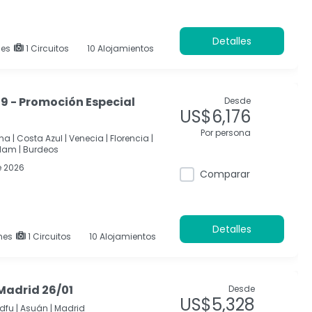
Detalles
es
1 Circuitos
10 Alojamientos
09 - Promoción Especial
Desde
US$6,176
Por persona
na |
Costa Azul |
Venecia |
Florencia |
dam |
Burdeos
e 2026
Comparar
Detalles
hes
1 Circuitos
10 Alojamientos
Madrid 26/01
Desde
US$5,328
dfu |
Asuán |
Madrid