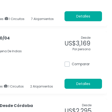
Detalles
es
1 Circuitos
7 Alojamientos
30/04
Desde
US$3,169
Por persona
ena De Indias
Comparar
Detalles
es
1 Circuitos
2 Alojamientos
- Desde Córdoba
Desde
US$2,295