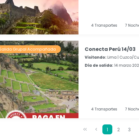
4
Transportes
7
Noch
Conecta Perú 14/03
Salida Grupal Acompañada
Visitando:
Lima |
Cuzco/Cu
Día de salida:
14 marzo 2027
4
Transportes
7
Noch
1
2
3