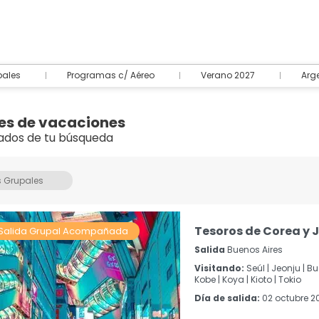
pales
Programas c/ Aéreo
Verano 2027
Arg
es de vacaciones
ados de tu búsqueda
s Grupales
Tesoros de Corea y 
Salida Grupal Acompañada
Salida
Buenos Aires
Visitando:
Seúl |
Jeonju |
Bu
Kobe |
Koya |
Kioto |
Tokio
Día de salida:
02 octubre 2