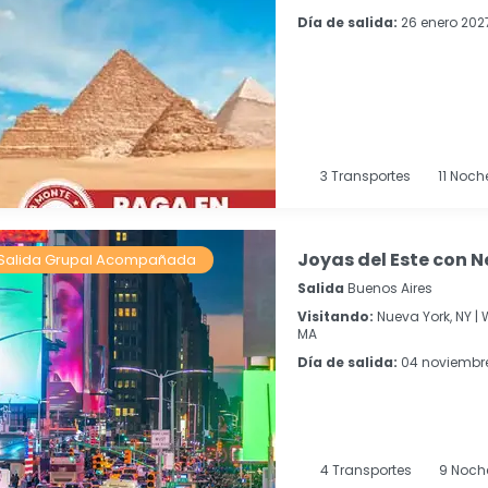
Día de salida:
26 enero 202
3
Transportes
11
Noch
Joyas del Este con N
Salida Grupal Acompañada
Salida
Buenos Aires
Visitando:
Nueva York, NY |
MA
Día de salida:
04 noviembr
4
Transportes
9
Noch