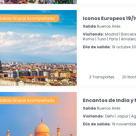
Iconos Europeos 19/1
Salida Grupal Acompañada
Salida
Buenos Aires
Visitando:
Madrid |
Barcelo
Roma |
Turin |
París |
Amster
Día de salida:
19 octubre 2
3
Transportes
20
Noc
Encantos de India y 
Salida Grupal Acompañada
Salida
Buenos Aires
Visitando:
Delhi |
Jaipur |
Ag
Día de salida:
19 noviembre