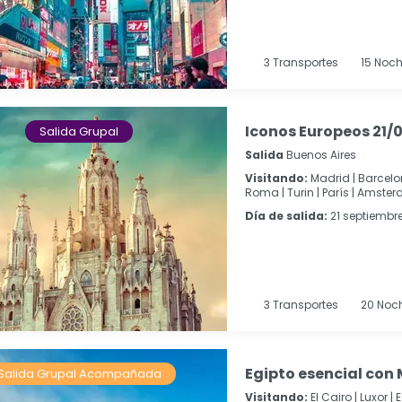
3
Transportes
15
Noch
Iconos Europeos 21/
Salida Grupal
Salida
Buenos Aires
Visitando:
Madrid |
Barcelo
Roma |
Turin |
París |
Amster
Día de salida:
21 septiembr
3
Transportes
20
Noc
Egipto esencial con 
Salida Grupal Acompañada
Visitando:
El Cairo |
Luxor |
E