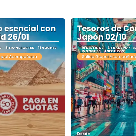
o esencial con
Tesoros de Co
d 26/01
Japón 02/10
S
3 TRANSPORTES
11 NOCHES
10 DESTINOS
3 TRANSPORTE
15 NOCHES
1 SEGUROS
rupal Acompañada
Salida Grupal Acompañad
Desde