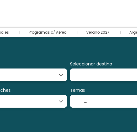
pales
Programas c/ Aéreo
Verano 2027
Arg
Transportes
Transporte + Alojamiento
Activid
+
Seleccionar destino
oches
Temas