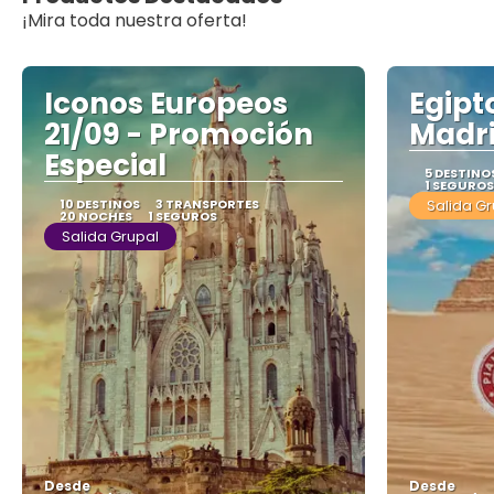
¡Mira toda nuestra oferta!
Iconos Europeos
Egipt
21/09 - Promoción
Madri
Especial
5 DESTINO
1 SEGUROS
10 DESTINOS
3 TRANSPORTES
Salida G
20 NOCHES
1 SEGUROS
Salida Grupal
Desde
Desde