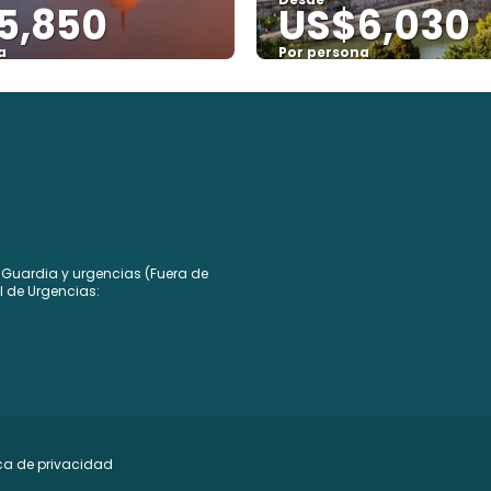
5,850
US$6,030
a
Por persona
Ver
Ver
 / Guardia y urgencias (Fuera de
l de Urgencias:
ica de privacidad