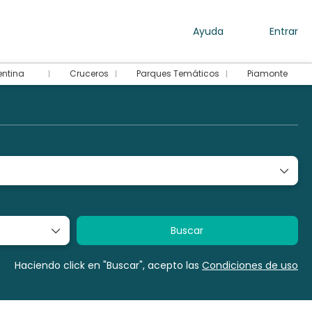
Ayuda
Entrar
entina
Cruceros
Parques Temáticos
Piamonte
ades
Autos
Traslados
P-IA
Asistencia a
Buscar
Haciendo click en "Buscar", acepto las
Condiciones de uso