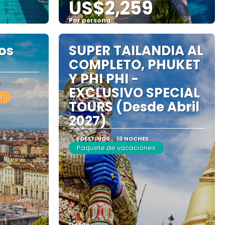
US$2,259
Por persona
Ver
os
SUPER TAILANDIA AL
COMPLETO, PHUKET
Y PHI PHI -
S
EXCLUSIVO SPECIAL
a
TOURS (Desde Abril
2027)
6 DESTINOS
10 NOCHES
Paquete de vacaciones
Desde