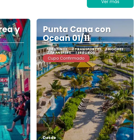
Ver más
rea y
Punta Cana con
Ocean 01/11
S
1 DESTINOS
2 TRANSPORTES
7 NOCHES
2 TRANSFERS
1 SEGUROS
a
Cupo Confirmado
Desde