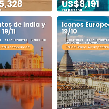
5,328
US$8,191
a
Por persona
Ver
Ver
tos de India y
Iconos Europe
19/11
19/10
S
2 TRANSPORTES
13 NOCHES
10 DESTINOS
3 TRANSPORTE
20 NOCHES
1 SEGUROS
rupal Acompañada
Salida Grupal Acompañad
Desde