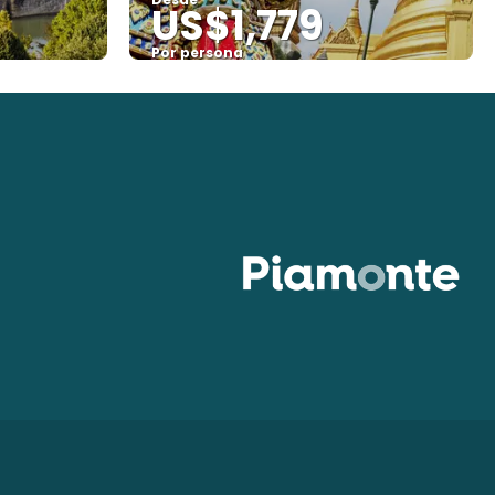
US$1,779
Por persona
Ver