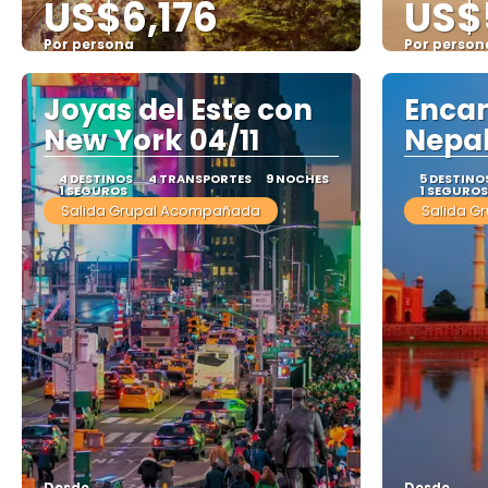
US$6,176
US$
Por persona
Por person
Ver
Joyas del Este con
Encan
New York 04/11
Nepal 
4 DESTINOS
4 TRANSPORTES
9 NOCHES
5 DESTINO
1 SEGUROS
1 SEGUROS
Salida Grupal Acompañada
Salida G
Desde
Desde