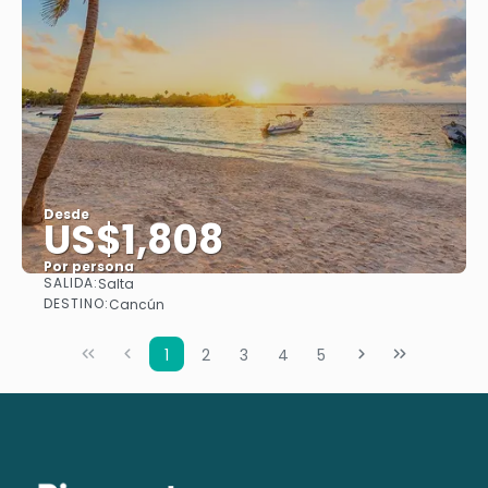
Desde
US$1,808
Por persona
SALIDA:
Salta
Ver
DESTINO:
Cancún
1
2
3
4
5