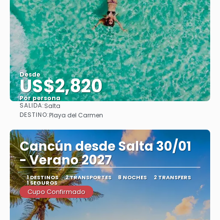
Desde
US$2,820
Por persona
SALIDA:
Salta
Ver
DESTINO:
Playa del Carmen
Cancún desde Salta 30/01
- Verano 2027
1 DESTINOS
2 TRANSPORTES
8 NOCHES
2 TRANSFERS
1 SEGUROS
Cupo Confirmado