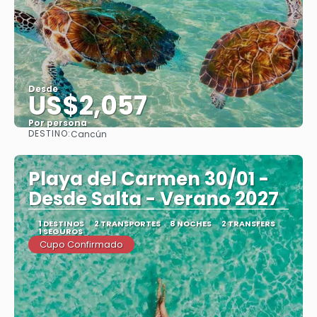
Desde
US$2,057
Por persona
DESTINO:
Cancún
Ver
Playa del Carmen 30/01 -
Desde Salta - Verano 2027
1 DESTINOS
2 TRANSPORTES
8 NOCHES
2 TRANSFERS
1 SEGUROS
Cupo Confirmado