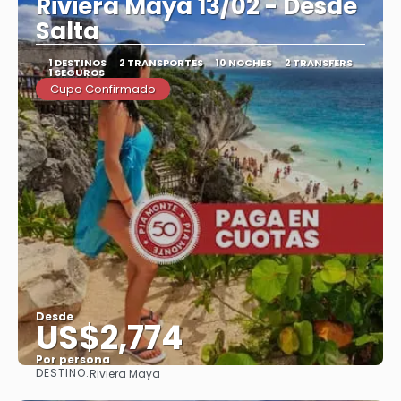
Riviera Maya 13/02 - Desde
Salta
1 DESTINOS
2 TRANSPORTES
10 NOCHES
2 TRANSFERS
1 SEGUROS
Cupo Confirmado
Desde
US$2,774
Por persona
DESTINO:
Riviera Maya
Ver