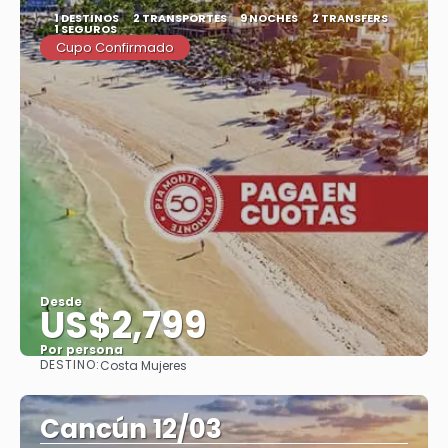
1 DESTINOS
2 TRANSPORTES
9 NOCHES
2 TRANSFERS
1 SEGUROS
Cupo Confirmado
Desde
US$2,799
Por persona
DESTINO:
Costa Mujeres
Ver
Cancún 12/03