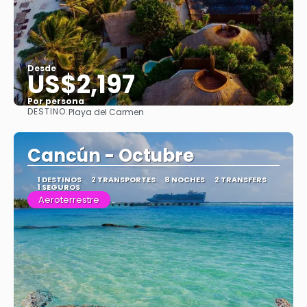
Desde
US$2,197
Por persona
DESTINO:
Playa del Carmen
Ver
Cancún - Octubre
1 DESTINOS
2 TRANSPORTES
8 NOCHES
2 TRANSFERS
1 SEGUROS
Aeroterrestre