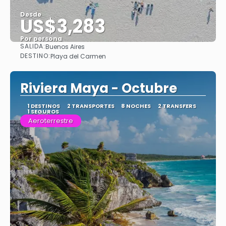
Desde
US$3,283
Por persona
SALIDA:
Buenos Aires
Ver
DESTINO:
Playa del Carmen
Riviera Maya - Octubre
1 DESTINOS
2 TRANSPORTES
8 NOCHES
2 TRANSFERS
1 SEGUROS
Aeroterrestre