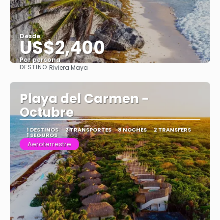
Desde
US$2,400
Por persona
DESTINO:
Riviera Maya
Ver
Playa del Carmen -
Octubre
1 DESTINOS
2 TRANSPORTES
8 NOCHES
2 TRANSFERS
1 SEGUROS
Aeroterrestre