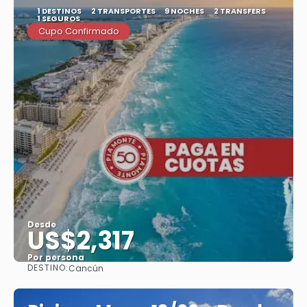
1 DESTINOS
2 TRANSPORTES
9 NOCHES
2 TRANSFERS
1 SEGUROS
Cupo Confirmado
Desde
US$2,317
Por persona
DESTINO:
Cancún
Ver