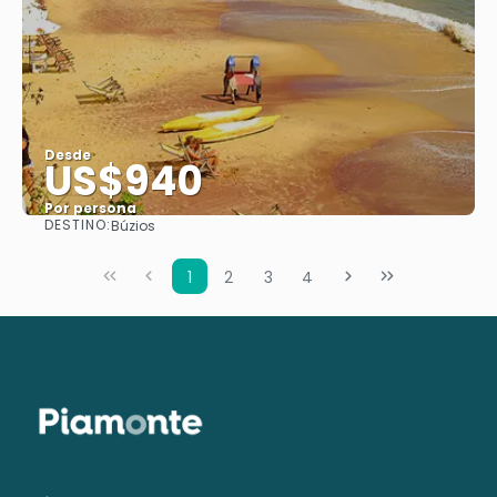
Desde
US$940
Por persona
DESTINO:
Búzios
Ver
1
2
3
4