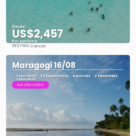
Desde
US$2,457
Por persona
DESTINO:
Cancún
Ver
Maragogi 16/08
1 DESTINOS
2 TRANSPORTES
6 NOCHES
2 TRANSFERS
1 SEGUROS
Aeroterrestre