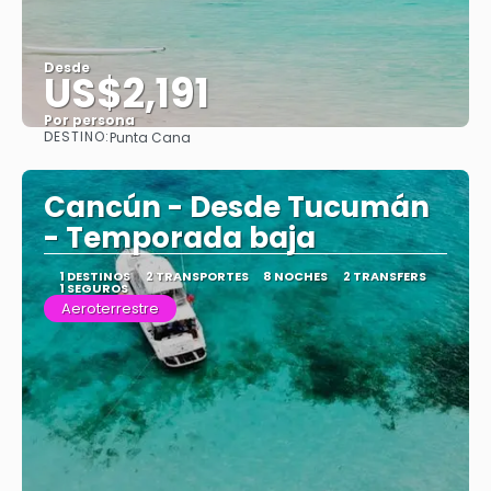
Desde
US$2,191
Por persona
DESTINO:
Punta Cana
Ver
Cancún - Desde Tucumán
- Temporada baja
1 DESTINOS
2 TRANSPORTES
8 NOCHES
2 TRANSFERS
1 SEGUROS
Aeroterrestre