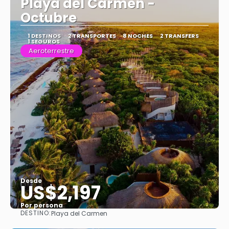
Playa del Carmen -
Octubre
1 DESTINOS
2 TRANSPORTES
8 NOCHES
2 TRANSFERS
1 SEGUROS
Aeroterrestre
Desde
US$2,197
Por persona
DESTINO:
Playa del Carmen
Ver