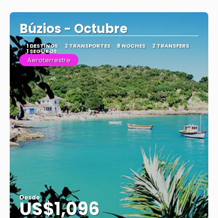
Ver
Búzios - Octubre
1 DESTINOS
2 TRANSPORTES
8 NOCHES
2 TRANSFERS
1 SEGUROS
Aeroterrestre
Desde
US$1,096