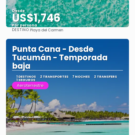
Desde
US$1,746
Por persona
DESTINO:
Playa del Carmen
Ver
Punta Cana - Desde
Tucumán - Temporada
baja
1 DESTINOS
2 TRANSPORTES
7 NOCHES
2 TRANSFERS
1 SEGUROS
Aeroterrestre