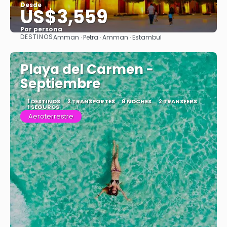
Desde
US$3,559
Por persona
DESTINOS
Amman · Petra · Amman · Estambul
Ver
Playa del Carmen -
Septiembre
1 DESTINOS
2 TRANSPORTES
8 NOCHES
2 TRANSFERS
1 SEGUROS
Aeroterrestre