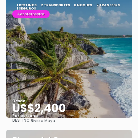
1 DESTINOS
2 TRANSPORTES
8 NOCHES
2 TRANSFERS
1 SEGUROS
Aeroterrestre
Desde
US$2,400
Por persona
DESTINO:
Riviera Maya
Ver