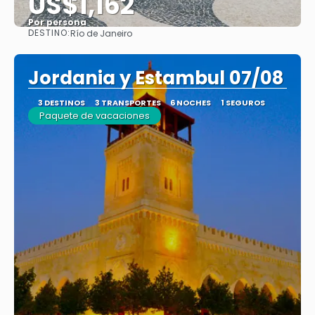
US$1,162
Por persona
DESTINO:
Río de Janeiro
Ver
Jordania y Estambul 07/08
3 DESTINOS
3 TRANSPORTES
6 NOCHES
1 SEGUROS
Paquete de vacaciones