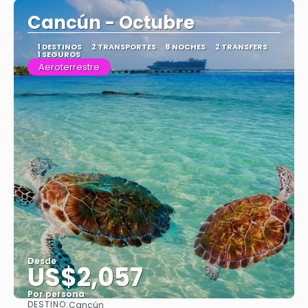
Cancún - Octubre
1 DESTINOS
2 TRANSPORTES
8 NOCHES
2 TRANSFERS
1 SEGUROS
Aeroterrestre
Desde
US$2,057
Por persona
DESTINO:
Cancún