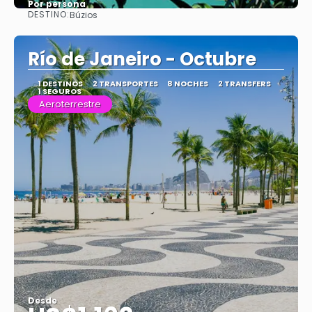
Por persona
DESTINO:
Búzios
Ver
Río de Janeiro - Octubre
1 DESTINOS
2 TRANSPORTES
8 NOCHES
2 TRANSFERS
1 SEGUROS
Aeroterrestre
Desde