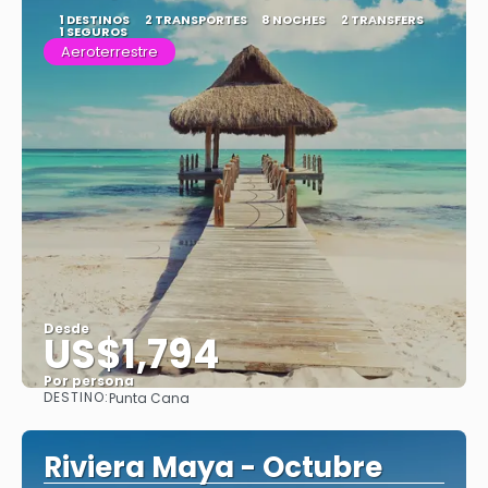
1 DESTINOS
2 TRANSPORTES
8 NOCHES
2 TRANSFERS
1 SEGUROS
Aeroterrestre
Desde
US$1,794
Por persona
DESTINO:
Punta Cana
Ver
Riviera Maya - Octubre