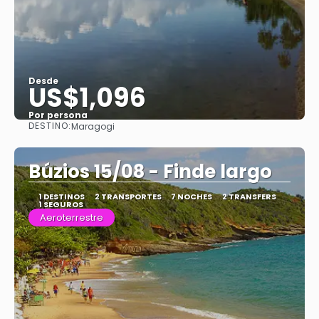
Desde
US$1,096
Por persona
DESTINO:
Maragogi
Ver
Búzios 15/08 - Finde largo
1 DESTINOS
2 TRANSPORTES
7 NOCHES
2 TRANSFERS
1 SEGUROS
Aeroterrestre