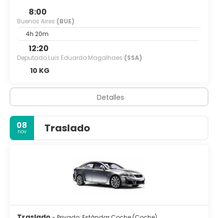
8:00
Buenos Aires
(BUE)
4h 20m
12:20
Deputado Luis Eduardo Magalhaes
(SSA)
10 KG
Detalles
08
Traslado
nov
Traslado
- Privado: Estándar Coche (Coche)