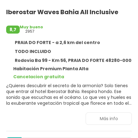
Iberostar Waves Bahia All Inclusive
Muy bueno
8,7
2957
PRAIA DO FORTE - a 2,6 km del centro
TODO INCLUIDO
Rodovia Ba 99 - Km 56, PRAIA DO FORTE 48280-000
Habitación Premium Planta Alta
Cancelacion gratuita
¿Quieres descubrir el secreto de la armonía? Solo tienes
que entrar al hotel Iberostar Bahia. Respira hondo. Ese
sonido que escuchas es el océano. Lo que ves y hueles es
la exuberante vegetación tropical que florece en todo el
resort. Además del lujo que esperarías encontrar en un
hotel de 5 estrellas, con comodidades que incluyen un
Más info
campo de golf, un spa completo, relajantes piscinas al
aire libre, un gimnasio con actividades dirigidas y un gran
centro de convenciones con espacio para más de 3000