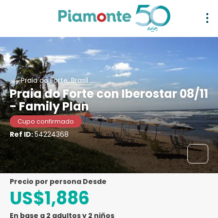
Praia do Forte, Brasil
Praia do Forte con Iberostar 08/11
- Family Plan
Cupo confirmado
Ref ID:
54224368
precio por persona Desde
US$1,886
En base a 2 adultos y 2 niños