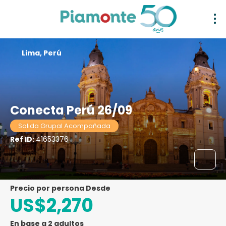
Lima, Perú
Conecta Perú 26/09
Salida Grupal Acompañada
Ref ID:
41653376
precio por persona Desde
US$2,270
En base a 2 adultos