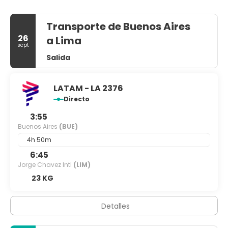
Transporte de Buenos Aires
26
a Lima
sept
Salida
LATAM - LA 2376
Directo
3:55
Buenos Aires
(BUE)
4h 50m
6:45
Jorge Chavez Intl
(LIM)
23 KG
Detalles