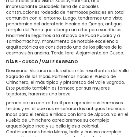
multitudes para visitar Sacsayhuamán, una
impresionante ciudadela llena de colosales
construcciones rodeada de hermosos paisajes en total
comunión con el entorno. Luego, tendremos una vista
panorámica del adoratorio Incaico de Qenqo, antiguo
templo del Puma que alberga un altar para sacrificios.
Finalmente llegamos a la atalaya de Puca Pucará y a
Tambomachay, monumento de notable excelencia
arquitectónica es considerado uno de los pilares de la
cosmovisión andina. Tarde libre. Alojamiento en Cusco.
DÍA 5 - CUSCO / VALLE SAGRADO
Desayuno. Visitaremos los sitios más resaltantes del Valle
Sagrado de los Incas. Partiremos hacia el Pueblo de
Chinchero, el más típico y pintoresco del Valle Sagrado.
Este pueblo también es famoso por sus mujeres
tejedoras, haremos una breve
parada en un centro textil para apreciar sus hermosos
tejidos y en el que nos enseñaran las antiguas técnicas
Incas para el teñido e hilado con lana de Alpaca. Ya en el
Pueblo de Chinchero apreciaremos su complejo
arqueológico Inca y su bella Iglesia colonial.
Continuaremos hacia Moray, bello y curioso complejo