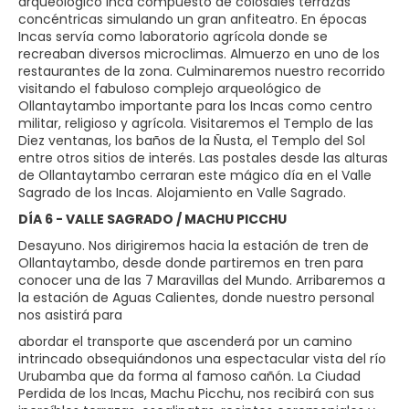
arqueológico Inca compuesto de colosales terrazas
concéntricas simulando un gran anfiteatro. En épocas
Incas servía como laboratorio agrícola donde se
recreaban diversos microclimas. Almuerzo en uno de los
restaurantes de la zona. Culminaremos nuestro recorrido
visitando el fabuloso complejo arqueológico de
Ollantaytambo importante para los Incas como centro
militar, religioso y agrícola. Visitaremos el Templo de las
Diez ventanas, los baños de la Ñusta, el Templo del Sol
entre otros sitios de interés. Las postales desde las alturas
de Ollantaytambo cerraran este mágico día en el Valle
Sagrado de los Incas. Alojamiento en Valle Sagrado.
DÍA 6 - VALLE SAGRADO / MACHU PICCHU
Desayuno. Nos dirigiremos hacia la estación de tren de
Ollantaytambo, desde donde partiremos en tren para
conocer una de las 7 Maravillas del Mundo. Arribaremos a
la estación de Aguas Calientes, donde nuestro personal
nos asistirá para
abordar el transporte que ascenderá por un camino
intrincado obsequiándonos una espectacular vista del río
Urubamba que da forma al famoso cañón. La Ciudad
Perdida de los Incas, Machu Picchu, nos recibirá con sus