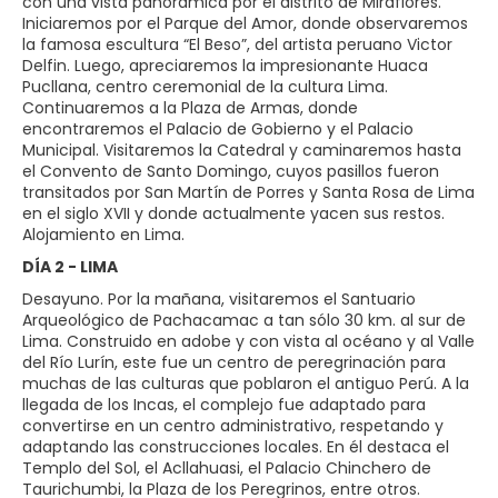
con una vista panorámica por el distrito de Miraflores.
Iniciaremos por el Parque del Amor, donde observaremos
la famosa escultura “El Beso”, del artista peruano Victor
Delfin. Luego, apreciaremos la impresionante Huaca
Pucllana, centro ceremonial de la cultura Lima.
Continuaremos a la Plaza de Armas, donde
encontraremos el Palacio de Gobierno y el Palacio
Municipal. Visitaremos la Catedral y caminaremos hasta
el Convento de Santo Domingo, cuyos pasillos fueron
transitados por San Martín de Porres y Santa Rosa de Lima
en el siglo XVII y donde actualmente yacen sus restos.
Alojamiento en Lima.
DÍA 2 - LIMA
Desayuno. Por la mañana, visitaremos el Santuario
Arqueológico de Pachacamac a tan sólo 30 km. al sur de
Lima. Construido en adobe y con vista al océano y al Valle
del Río Lurín, este fue un centro de peregrinación para
muchas de las culturas que poblaron el antiguo Perú. A la
llegada de los Incas, el complejo fue adaptado para
convertirse en un centro administrativo, respetando y
adaptando las construcciones locales. En él destaca el
Templo del Sol, el Acllahuasi, el Palacio Chinchero de
Taurichumbi, la Plaza de los Peregrinos, entre otros.