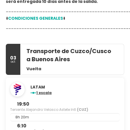
será entregada 10 días antes de la salida.
_______________________________________________
⬇️
CONDICIONES GENERALES
⬇️
_______________________________________________
Transporte de Cuzco/Cusco
03
a Buenos Aires
oct
Vuelta
LATAM
1 escala
19:50
Teniente Alejandro Velasco Astete Intl
(CUZ)
8h 20m
6:10