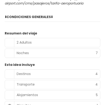
airport.com/cms/pasajeros/tarifa-aeroportuaria
⬇️CONDICIONES GENERALES⬇️
Resumen del viaje
2 Adultos
Noches
7
Esta idea incluye
Destinos
4
Transporte
4
Alojamientos
5