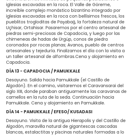
iglesias excavadas en la roca. El Valle de Göreme,
increíble complejo monástico bizantino integrado por
iglesias excavadas en la roca con bellísimos frescos, los
pueblitos trogloditas de Paşabağ, la fortaleza natural de
Uçhisar, Ortahisar. Pasaremos por el centro artesanal de
piedras semi-preciosas de Capadocia, y luego por las
chimeneas de hadas de Ürgüp, conos de piedra
coronados por rocas planas; Avanos, pueblo de centros
artesanales y tejeduría. Finalizamos el día con la visita a
un taller artesanal de alfombras.Cena y alojamiento en
Capadocia.
DÍA 13 - CAPADOCIA / PAMUKKALE
Desayuno. Salida hacia Pamukkale (el Castillo de
Algodón). En el camino, visitaremos el Caravansarai del
siglo XIII, donde paraban antiguamente las caravanas de
camellos en la ruta de la seda. Continuación hacia
Pamukkale. Cena y alojamiento en Pamukkale.
DÍA 14 - PAMUKKALE / EFESO/ KUSADASI
Desayuno. Visita de la antigua Hierapolis y del Castillo de
Algodón, maravilla natural de gigantescas cascadas
blancas, estalactitas y piscinas naturales formadas a lo