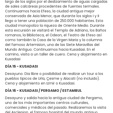
largo de los siglos por el deslizamiento de aguas cargadas
de sales calcáreas procedentes de fuentes termales.
Continuamos hacia Efeso, la ciudad antigua mejor
conservada de Asia Menor, que durante los siglos I y II
llego a tener una población de 250.000 habitantes. Esta
ciudad monopolizo la riqueza de Oriente Medio. Durante
esta excursión se visitará el Templo de Adriano, los Baños
romanos, la Biblioteca, el Odeon, el Teatro de Efeso así
como también la Casa de la Virgen Maria y la columna
del famoso Artemision, una de las Siete Maravillas del
Mundo Antiguo. Continuamos hacia Kusadasi. En el
camino, visita a un taller de cuero. Cena y alojamiento en
Kusadasi
DÍA 15 - KUSADASI
Desayuno. Dia libre o posibilidad de realizar un tour a los
pueblos tipicos de Urla, Çesme y Alacati (no incluido).
Cena y alojamiento en Izmir o Kusadasi.
DÍA 16 - KUSADASI / PERGAMO / ESTAMBUL
Desayuno y salida hacia la antigua ciudad de Pergamo,
uno de los más importantes centros culturales,
comerciales y médicos del pasado. Realizaremos la visita
del Asclepion, el famoso hospital del mundo antiguo,