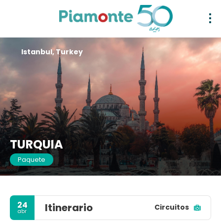
Istanbul, Turkey
TURQUIA
Paquete
24
Itinerario
Circuitos
abr