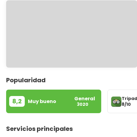
Popularidad
General
Tripad
8,2
Muy bueno
8/10
3020
Servicios principales