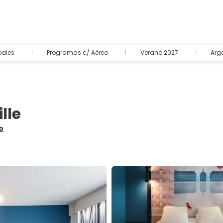
pales
Programas c/ Aéreo
Verano 2027
Arg
lle
o