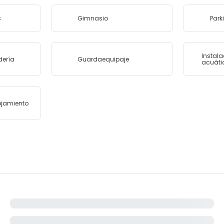
s
Gimnasio
Park
Instal
dería
Guardaequipaje
acuátic
lojamiento