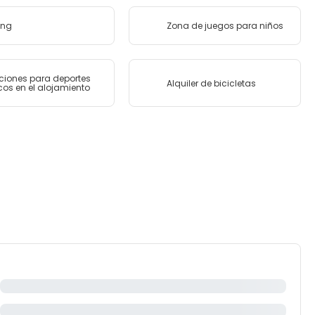
ing
Zona de juegos para niños
aciones para deportes
Alquiler de bicicletas
os en el alojamiento