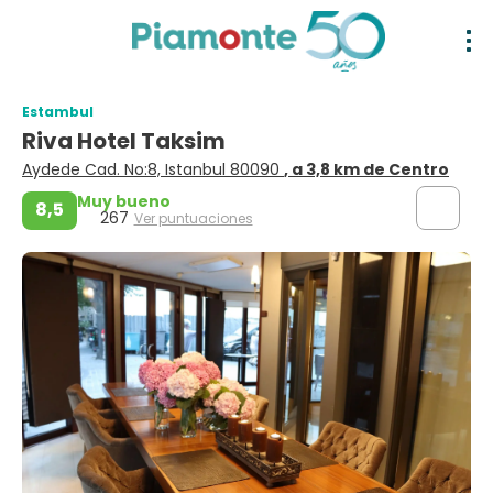
Estambul
Riva Hotel Taksim
Aydede Cad. No:8, Istanbul 80090
, a 3,8 km de Centro
Muy bueno
8,5
267
Ver puntuaciones